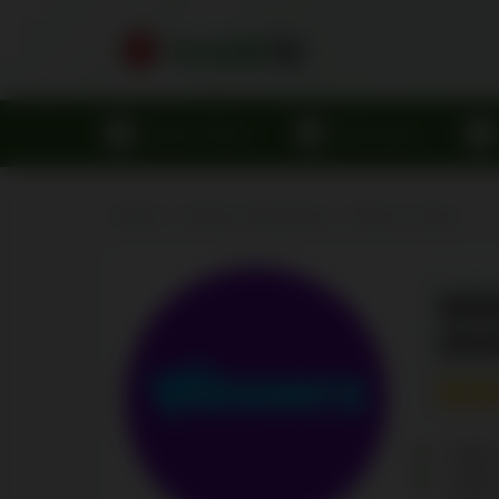
Kaszinó Online
Vélemények
Főoldal
Kaszinó vélemények
Winnerz Casino
WI
202
6.000-
7.000 F