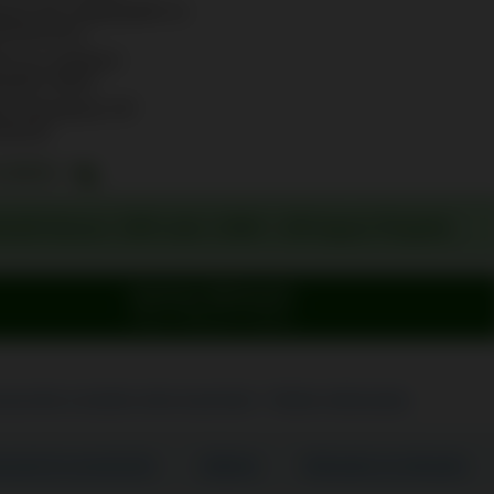
sze 20x megforgatás az
ő bónuszra
0%-os cashback
gatás nélkül
an kifizetések VIP
soknak
S ÉRTE
özlő bónusz: 150% akár 1.000€ + 100 Ingyen Pörgetés
Szerezz Bónuszt!
Irány a Winnerz Casino
soroljuk a legjobb online kaszinókat
Reklám tájékoztatás
uszok és promóciók
Játékok
Befizetés és kifizetés