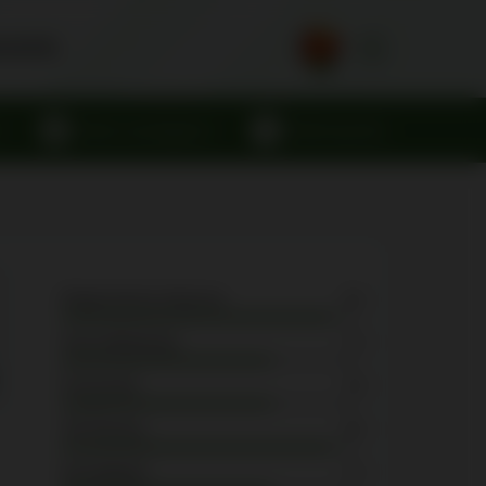
TATÓ!
2
Online nyerőgépek
Földi kaszinók
Regisztrációs folyamat
9.2
Használhatóság
7.4
Promóciók
7.8
VIP Élmény
9.4
Nyerőgépek
7.3