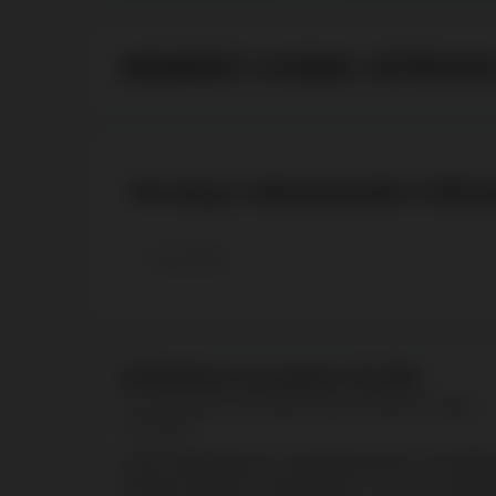
WINNERZ CASINO JÁTÉKOS
Írd meg a véleményedet a Winn
Értékelések összegzése MI által
Ezt az összegzést MI készítette aktuális értékelések alapján
21.07.2026
Gyors befizetések és telepítésmentes hozzáférés
további forgatási követelményt. A szerencsekerék