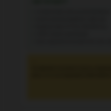
AMI TETSZETT
14 kripto fizetési mód azonnali kifizetéssel
Szerencsekerék pörgetések a tétek után
Rugalmas tétek 10 Ft-tól 2.000.000 Ft-ig
2.500 € random nyeremények
Gyors regisztráció kevesebb mint 2 perc ala
“
Ha teljesíteni szeretnéd a bónusz megfor
játssz. Az az ezt meghaladó értékű játék