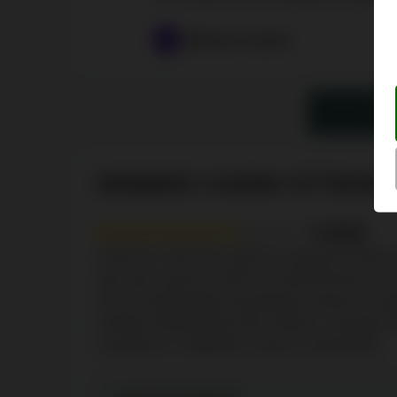
Winnerz Casino
ÍR
WINNERZ CASINO ÁTTEKIN
7.4/10
A Winnerz 2022-ben indult az anjouani Feature B
után egy maximum 100%-os üdvözlő bónusz vár 
20x-os megforgatási követelmény tartozik. A jut
korlátlan kifizetéseket kínál. Ebben a részlete
hozhatod ki a legtöbbet a bónusz ajánlataiból.