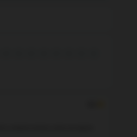
6.2
ámít a cashback rendszer, amely nem igényel