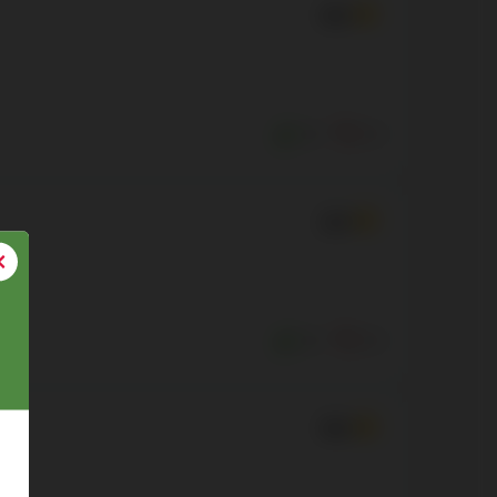
9.0
0
0
2.0
0
0
9.0