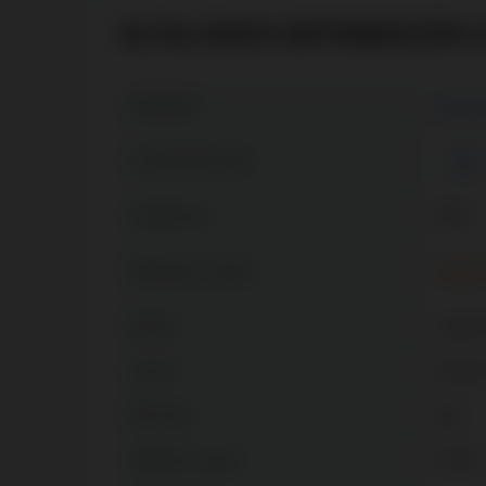
ÁLTALÁNOS INFORMÁCIÓK 
Weboldal
www.w
Szoftverkészítők
Létrehozva
2026
Befizetési módok
Email
suppor
Licenc
Anjoua
Élő chat
Igen
Játékok száma
6.000+