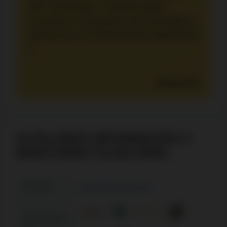
után 1 érmét kapsz. További érméket
szerezhetsz versenyeken való részvétellel és
rendszeresen frissülő kihívások teljesítésével
is.
”
Boross Örs
ÁLTALÁNOS INFORMÁCIÓK A
MADCASINO OLDALÁRÓL
Weboldal
www.madcasino.com
Szoftverkészí