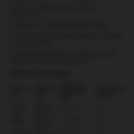
Kattints a Befizetés gombra a pénztár
megnyitásához.
Válaszd ki a használni kívánt fizetési módot.
Add meg a tranzakció adatait, például az összeget
és a kártyaadatokat.
Erősítsd meg a fizetést, majd várd meg, amíg az
összeg megjelenik a kaszinószámlán.
Kifizetési lehetőségek
Kifizetések
Fizetési
Kifizetési
Feldolgozási
feldolgozási
mód
limit
költség
ideje
8.000 –
Revolut
0 – 72 óra
0%
395.000 Ft
SEPA
8.000 –
0 – 72 óra
0%
Instant
375.000 Ft
8.000 –
eZeeWallet
0 – 72 óra
0%