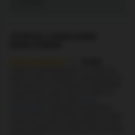
Ft-ig fizetnek.
JÁTÉKOK A MADCASINO
KÍNÁLATÁBAN
8.3/10
A MadCasino játékkínálata több mint 12.000 címet
tartalmaz, köztük nyerőgépeket, asztali játékokat, élő
osztós kaszinót és crash játékokat. Az oldal átlátható
navigációt kínál a magyar játékosok számára, így
könnyen megtalálhatod a kedvenc
online
kaszinójátékaid
. A nyerőgépek több kategóriába
vannak rendezve, külön kiemelve például a jackpotos
és Bonus Buy funkcióval rendelkező játékokat olyan
ismert fejlesztőktől, mint a Hacksaw Gaming, Playtech