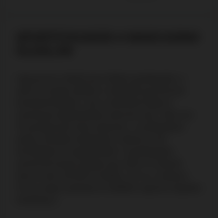
SPORTFOGADÁS A MADCASINO
OLDALÁN
Ugyanazzal a MadCasino fiókkal sportfogadás, e-
sport és virtuális játékok is elérhetők egy könnyen
kezelhető felületen, ahol a különböző ligák és
események áttekinthetően jelennek meg. Több mint
30 sportág közül lehet választani, a kezdőoldalon
pedig a közelgő mérkőzések, oddsok és élő
közvetítések is megtalálhatók. A sportfogadási
promóciók között szerepel egy 100%-os üdvözlő
bónusz akár 100.000 Ft értékig, 15%-os cashback,
0%-os margin ajánlatok és többféle ingyenes fogadási
lehetőség is.