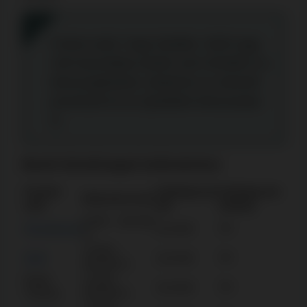
Fontos tudni, hogy Neteller, Skrill vagy
Volt használata esetén nem érhetők el a
bónuszajánlatok, beleértve az üdvözlő
promóciót és az újratöltési bónuszokat
is.
Banki lehetőségek befizetéshez
Fizetési
Feldolgozási
Feldolgozási
Befizetési limit
mód
idő
költség
8.000 – 350.000
Paysafecard
azonnali
0%
Ft
14.000 –
Skrill
azonnali
0%
360.000 Ft
Rapid
14.000 –
azonnali
0%
Transfer
360.000 Ft