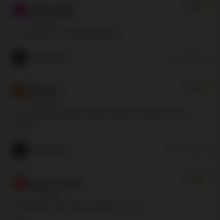
9.0
Erika Nagy
20.07.2026
ÉLŐ RULETT. Ezért maradtam.
MadCasino
0
0
8.0
farkas z
26.06.2026
befizettem kártyával, aztán mentem is slotra. ennyi
kellett.
MadCasino
0
0
6.0
andriy_koval
19.06.2026
Revolut be, pénz bent azonnal. Ez jó.