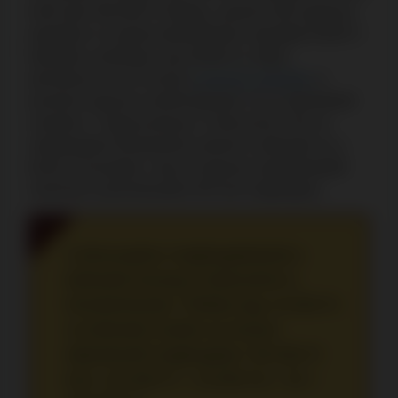
kínál akár 400.000 Ft értékig, valamint 200 ingyenes
pörgetést. Az ajánlat aktiválásához legalább 8.000 Ft
befizetés szükséges, így érhető el a teljes
pénzbónusz és az összes
ingyenes pörgetés
. A
promóció egyszer vehető igénybe, és az aktiválástól
számítva 7 napig érvényes. A bónuszhoz 35x-ös
megforgatási követelmény tartozik a befizetés és a
bónusz összegére, míg az ingyenes pörgetésekből
származó nyereményeket 40x kell megforgatni.
A bónuszpénz megforgatásánál a
befizetett összeg is beleszámít a
követelménybe. Például egy 10.000 Ft-
os befizetés esetén az összes
teljesítendő megforgatás 700.000 Ft
lesz: (10.000 Ft + 10.000 Ft) × 35 =