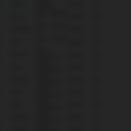
14.000 –
Neteller
azonnali
0%
360.000 Ft
4.200 – 900.000
MiFinity
azonnali
0%
Ft
4.200 – 700.000
eZeeWallet
azonnali
0%
Ft
4.200 – 370.000
Jeton
azonnali
0%
Ft
4.200 –
Flexepin
azonnali
0%
4.000.000 Ft
20.000 –
Bitcoin
azonnali
0%
17.500.000 Ft
20.000 –
Ethereum
azonnali
0%
17.500.000 Ft
20.000 –
Tether
azonnali
0%
17.500.000 Ft
20.000 –
Ripple
azonnali
0%
17.500.000 Ft
20.000 –
USD Coin
azonnali
0%
17.500.000 Ft
20.000 –
Cardano
azonnali
0%