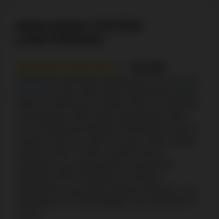
MADCASINO FIZETÉSI
LEHETŐSÉGEK
9.1/10
A MadCasino pénzügyi részlege több mint 20
fizetési
lehetőséget
kínál, köztük tízféle kriptovalutát, például
Bitcoint és Ethereumot, valamint Skrill és eZeeWallet
e-pénztárcákat, előre fizetett megoldásokat, illetve
Visa és Mastercard kártyákat. A befizetések minimum
összege 4.200 Ft-tól indul, bár egyes fizetési módok
esetében 8.000–14.000 Ft közötti minimum
szükséges, míg a kriptovalutás tranzakcióknál
legalább 20.000 Ft befizetés kell. Kifizetés
kriptovalutával vagy banki átutalással kérhető, a havi
limit pedig a VIP-szinttől függően akár 16.000.000 Ft
is lehet.