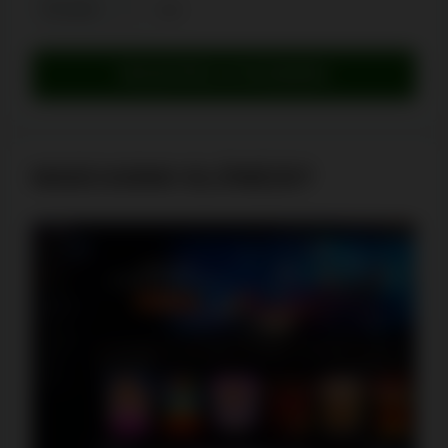
Élő játék
Igen
REGISZTRÁLJ A KASZINÓBA
MADCASINO ELŐNÉZET