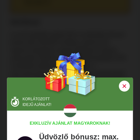
700.000 Ft.
Heti Boost
Az első újratöltési ajánlat 50%-os befizetési bónuszt
biztosít akár 400.000 Ft értékig, valamint 100
ingyenes pörgetést a magyar játékosok számára,
amennyiben hétfő és csütörtök között legalább 8.000
Ft befizetés történik. A befizetésre és a
bónuszösszegre 35x-ös, az ingyenes pörgetésekből
származó nyereményekre pedig 40x-es megforgatási
követelmény vonatkozik. A promóció az aktiválástól
számítva 7 napig érvényes.
KORLÁTOZOTT
IDEJŰ AJÁNLAT!
Hétvégi Kaszinó Újratöltés
Péntektől szombatig egy újabb 50%-os bónusz érhető
EXKLUZÍV AJÁNLAT MAGYAROKNAK!
el akár 300.000 Ft értékig, valamint 50 ingyenes
Üdvözlő bónusz: max.
pörgetéssel. Ha csak a pénzbónuszt szeretnéd