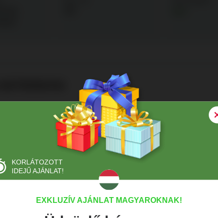
lcsök,
100
Igen
angok
 HÁTRÁNYAI
–
rési potenciál.
Csak öt nyerővonal van.
KORLÁTOZOTT
–
IDEJŰ AJÁNLAT!
A szorzókat nem lehet a
es nyereménnyel.
EXKLUZÍV AJÁNLAT MAGYAROKNAK!
körben.