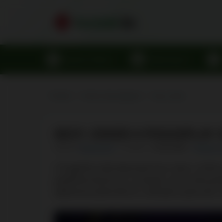
Kaszinó Online
Vélemények
Főoldal
Online Nyerőgépek
Sexy Joker
SEXY JOKER A POGGIPLAY 
Szerző:
Boross Örs
Frissítve:
18.06.2026
Hogyan r
A PoggiPlay által fejlesztett Sexy Joker a 202
gyűjtőmechanizmus is szerepel, amit a bónuszk
játékmenet jellemzőit és a kifizetési potenciált