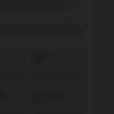
ul a szimbólumok gyűjtése, a szorzók, és a
rendelkezik, melyeket az 5.000-szeres
, ami kiegyensúlyozott összegű és mérsékelt
ényt is szerezhet, amely a tét 1.000-szeresét
Megjelenés
2025
Tárcsák száma
3
ések
Rögzülő szimbólum
Nem
Szorzó