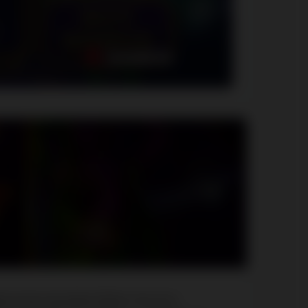
 kissé elavultnak tűnhet. Ami ezt a