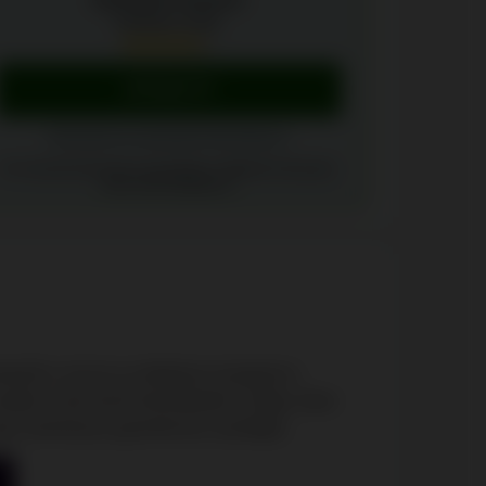
Értékelés:
8.8
/
10
JÁTSSZ ITT
BETMATCH KASZINÓ ÉRTÉKELŐ
18+ évesnek kell lenned a részvételhez. Feltételek érvényesek.
Játssz felelősségteljesen.
lyről a cím és az általános hangulat is
ceptet. Ezek közül kiemelkedik a hölgy Joker
n egy szokványos gyümölcsös nyerőgép.