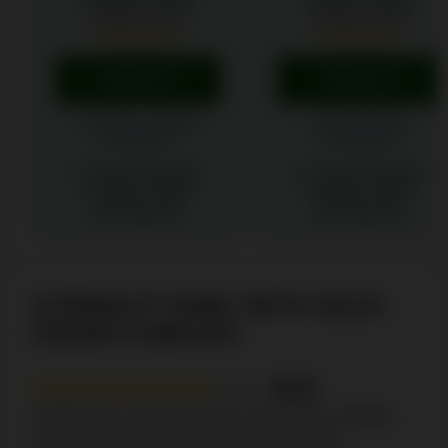
Értékelés:
9.9
/
10
Értékelés:
9.8
/
10
JÁTSSZ ITT
JÁTSSZ ITT
FIREBALL CASINO
CASEA CASINO
ÉRTÉKELŐ
ÉRTÉKELŐ
18+ évesnek kell lenned a
18+ évesnek kell lenned a
részvételhez. Feltételek
részvételhez. Feltételek
érvényesek. Játssz
érvényesek. Játssz
felelősségteljesen.
felelősségteljesen.
A PENALTY DUEL WITH JÚLIO
CÉSAR FUNKCIÓI
8/10
A játék célja, hogy gólt szerezz úgy, hogy a labdára
vagy a kapu egyik, szorzóval ellátott részére