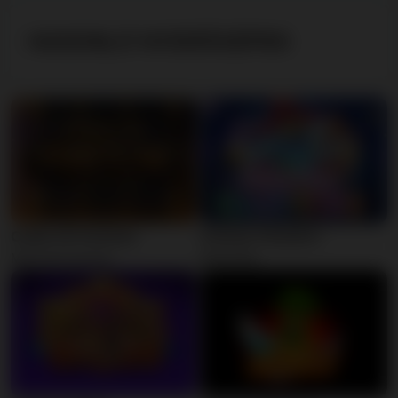
HASONLÓ NYERŐGÉPEK
Code Of Fortune
Frenzy Clusters
Mancala Gaming
BGaming