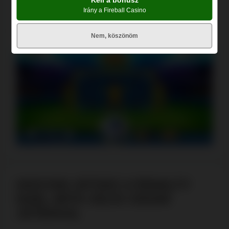
Kell a bónusz
hová lövöd a labdát. A felületen a tét összegét is
Irány a Fireball Casino
módosíthatod. Emellett bekapcsolhatod a Golden Ball
funkciót és megvásárolhatod a bónuszjátékot is.
Nem, köszönöm
HOGYAN JÁTSSZ A PENALTY
DUEL WITH JÚLIO CÉSAR
JÁTÉKKAL