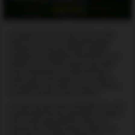
8/10
A Penalty Duel with Júlio César 96,14%-os, átlag
feletti RTP-vel és 1,31-es találati gyakorisággal
rendelkezik, ami alacsony-közepes volatilitást
eredményez. Az alapjátékban hét különböző szorzó
található 2x és 15x között, amelyek a kapu kijelölt
részein helyezkednek el. A Golden Ball funkció
minden nyerő szorzót további 5x-szel növelhet. A
bónuszjátékban akár 4.860x-os szorzó is elérhető, a
maximális nyeremény azonban 243.000 €.
A Penalty Duel egy könnyen érthető játék. Nincs tehát
szükség korábbi kaszinós tapasztalatra az indulához.
Ezért a kezdő magyar játékosok számára is jó
választás lehet. Emellett azoknak is érdekes lehet,