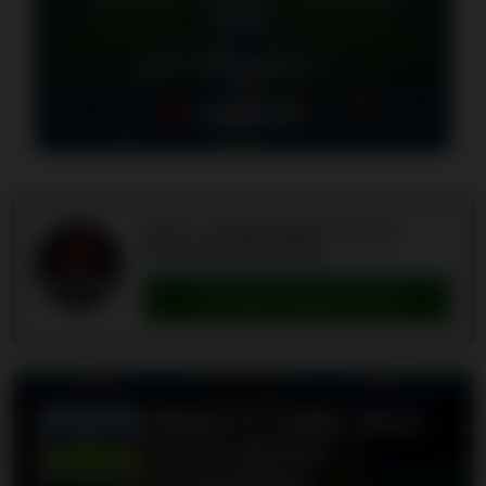
18 éves.
BEST CASINO BONUS TO TRY
THIS SLOT FOR REAL
Get bonus & play this slot
PENALTY DUEL WITH
JÚLIO CÉSAR
ÁTTEKINTÉS