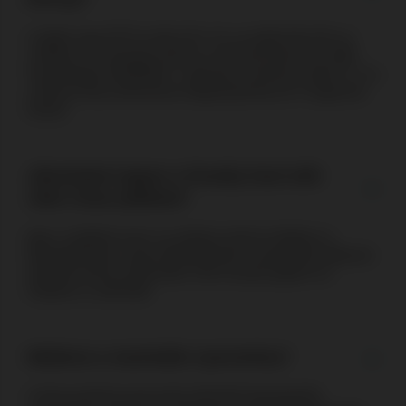
A játék alap RTP-je 96,14%. Ez az érték 96,10%-ra
csökken, ha bekapcsolod az ante tét funkciót a több
Aranylabda érdekében. Ugyanez érvényes akkor is, ha
a Bonus Buy funkcióval megvásárolod az 5 ingyenes
lövést.
Játszhatok ingyen a Penalty Duel with
Júlio César játékkal?
Igen. A játékot ezen az oldalon demó módban is
kipróbálhatod, vagy ellátogathatsz valamelyik általunk
ajánlott online kaszinóba, ahol asztali gépen és
mobilon is elérhető.
Mekkora a maximális nyeremény?
A bónuszkörön keresztül elérhető legnagyobb