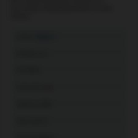
akik a kiegyensúlyozottabb volatilitást és az
alacsonyabb kockázatú játékmenetet részesítik
előnyben.
Szoftvert
BGaming
Nyerőgép sorok
RTP
96.1%
Jackpot játék
Nem
Megjelenés
2026
Nyerővonalak
0