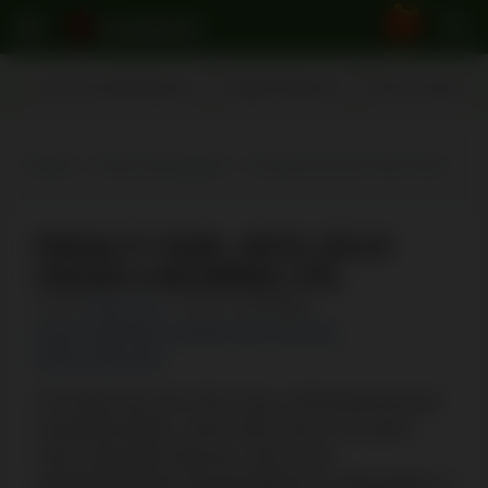
2
Lemon Kaszinó Bónuszok
Exkluzív Bónuszok
Bison Kaszinó Bó
Főoldal
Online Nyerőgépek
Penalty Duel with Júlio César
PENALTY DUEL WITH JÚLIO
CÉSAR A BGAMING-TŐL
Szerző:
Boross Örs
Frissítve:
31.07.2026
Hogyan rangsoroljuk a legjobb online kaszinókat
Reklám tájékoztatás
A Penalty Duel with Júlio César a BGaming könnyed
hangvételű játéka, amely 2026. június 8-án jelent
meg. A legendás kapussal, Júlio César
együttműködésben készült játékban ő a főszereplő, és